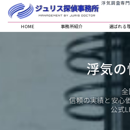
浮気調査専
内
容
を
ス
HOME
事務所紹介
選ばれる
キッ
プ
浮気の
全
信頼の実績と安心
公式