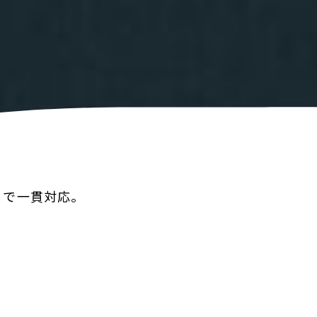
まで一貫対応。
。